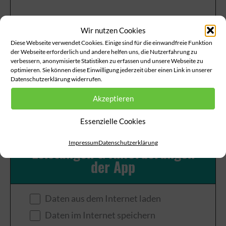
iOS Plattform (Pflichtfeld)
Wir nutzen Cookies
Diese Webseite verwendet Cookies. Einige sind für die einwandfreie Funktion
der Webseite erforderlich und andere helfen uns, die Nutzerfahrung zu
verbessern, anonymisierte Statistiken zu erfassen und unsere Webseite zu
optimieren. Sie können diese Einwilligung jederzeit über einen Link in unserer
Android Plattform (Pflichtfeld)
Datenschutzerklärung widerrufen.
Akzeptieren
Essenzielle Cookies
Impressum
Datenschutzerklärung
Leistungen & Anforderungen
der App
Daten aus dem Internet laden
Daten im Internet speichern