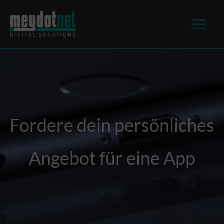
springen
Fordere dein persönliches
Angebot für eine App