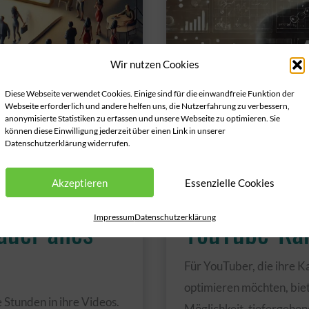
längst
überholt
ist
Wir nutzen Cookies
Diese Webseite verwendet Cookies. Einige sind für die einwandfreie Funktion der
Webseite erforderlich und andere helfen uns, die Nutzerfahrung zu verbessern,
anonymisierte Statistiken zu erfassen und unsere Webseite zu optimieren. Sie
können diese Einwilligung jederzeit über einen Link in unserer
Datenschutzerklärung widerrufen.
r für
Optimale Nu
die
für bessere
Akzeptieren
Essenzielle Cookies
uer alles
YouTube-Ka
Impressum
Datenschutzerklärung
Für YouTuber, die ihre 
optimieren möchten, bie
 Stunden in ihre Videos.
Möglichkeit, tiefergehen