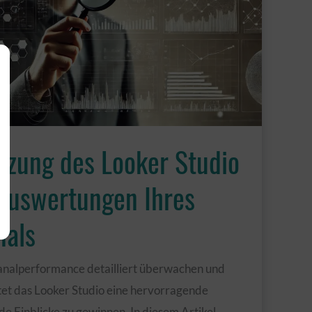
tzung des Looker Studio
 Auswertungen Ihres
nals
Kanalperformance detailliert überwachen und
tet das Looker Studio eine hervorragende
de Einblicke zu gewinnen. In diesem Artikel