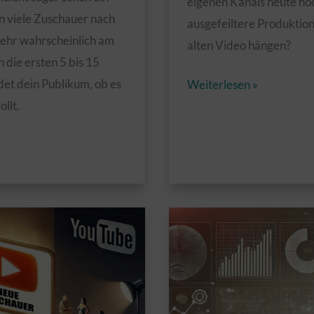
eigenen Kanals heute noch
 viele Zuschauer nach
ausgefeiltere Produktio
ehr wahrscheinlich am
alten Video hängen?
 die ersten 5 bis 15
Titel:
det dein Publikum, ob es
Weiterlesen »
Warum
llt.
alte
Videos
heute
noch
funktionieren
–
obwohl
der
Stil