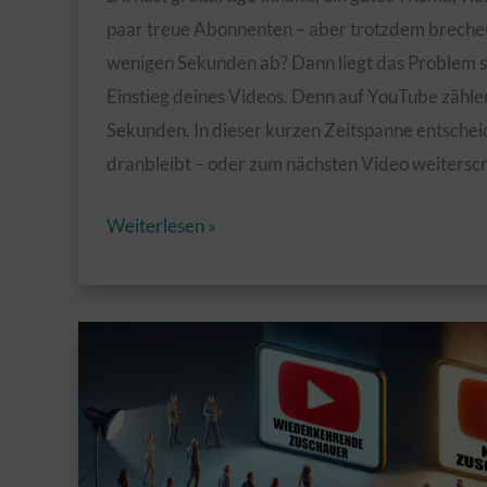
paar treue Abonnenten – aber trotzdem brechen
wenigen Sekunden ab? Dann liegt das Problem s
Einstieg deines Videos. Denn auf YouTube zählen
Sekunden. In dieser kurzen Zeitspanne entschei
dranbleibt – oder zum nächsten Video weiterscro
Warum
Weiterlesen »
das
Intro
deines
YouTube-
Videos
entscheidend
ist