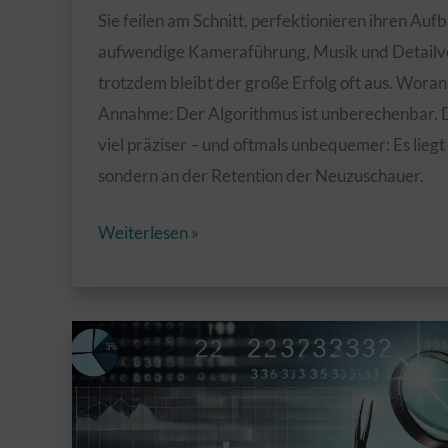
Sie feilen am Schnitt, perfektionieren ihren Aufb
aufwendige Kameraführung, Musik und Detailve
trotzdem bleibt der große Erfolg oft aus. Woran 
Annahme: Der Algorithmus ist unberechenbar. D
viel präziser – und oftmals unbequemer: Es liegt
sondern an der Retention der Neuzuschauer.
Der
Weiterlesen »
entscheidende
Faktor
für
YouTube-
Erfolg:
Warum