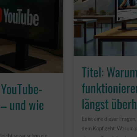
Titel: Warum
funktioniere
 YouTube-
längst überho
 – und wie
Es ist eine dieser Fragen
dem Kopf geht: Warum pe
leicht sogar schon ein