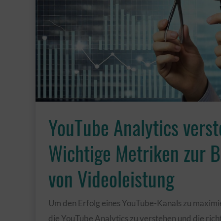
die
Retention
der
Neuzuschauer
alles
verändert
YouTube Analytics verst
Wichtige Metriken zur 
von Videoleistung
Um den Erfolg eines YouTube-Kanals zu maximier
die YouTube Analytics zu verstehen und die rich