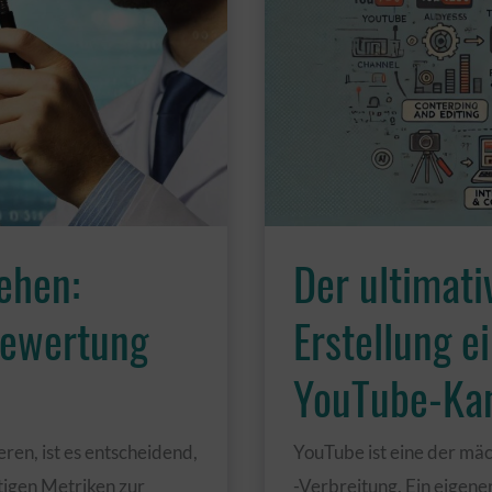
Kanals
ehen:
Der ultimati
Bewertung
Erstellung e
YouTube-Ka
en, ist es entscheidend,
YouTube ist eine der mäc
tigen Metriken zur
-Verbreitung. Ein eigen