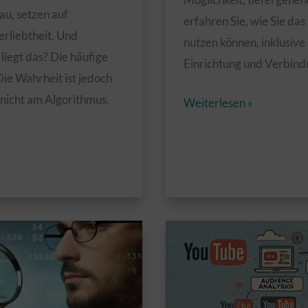
au, setzen auf
erfahren Sie, wie Sie da
rliebtheit. Und
nutzen können, inklusive 
liegt das? Die häufige
Einrichtung und Verbind
ie Wahrheit ist jedoch
 nicht am Algorithmus,
Optimale
Weiterlesen »
Nutzung
des
Looker
Studio
für
bessere
Auswertungen
Ihres
YouTube-