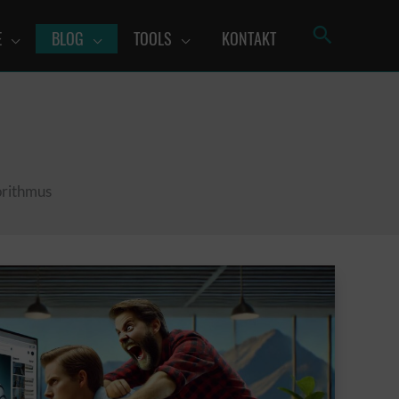
Such
E
BLOG
TOOLS
KONTAKT
orithmus