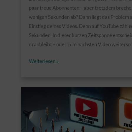
paar treue Abonnenten – aber trotzdem brechen
wenigen Sekunden ab? Dann liegt das Problem s
Einstieg deines Videos. Denn auf YouTube zählen
Sekunden. In dieser kurzen Zeitspanne entschei
dranbleibt – oder zum nächsten Video weiterscro
Warum
Weiterlesen »
das
Intro
deines
YouTube-
Videos
entscheidend
ist