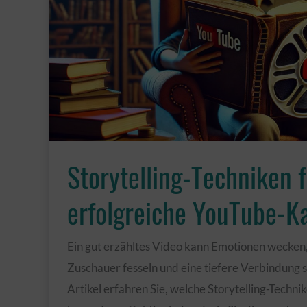
die
Retention
der
Neuzuschauer
alles
verändert
Storytelling-Techniken f
erfolgreiche YouTube-K
Ein gut erzähltes Video kann Emotionen wecken,
Zuschauer fesseln und eine tiefere Verbindung s
Artikel erfahren Sie, welche Storytelling-Techn