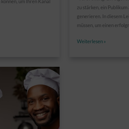
n können, um Ihren Kanal
zu stärken, ein Publiku
generieren. In diesem Lei
müssen, um einen erfolgr
Der
Weiterlesen »
ultimative
Leitfaden
zur
Erstellung
eines
erfolgreichen
YouTube-
Kanals