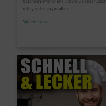
besonders effektiv sind und wie Sie diese nutze
erfolgreicher zu gestalten.
Storytelling-
Weiterlesen »
Techniken
für
erfolgreiche
YouTube-
Kanäle