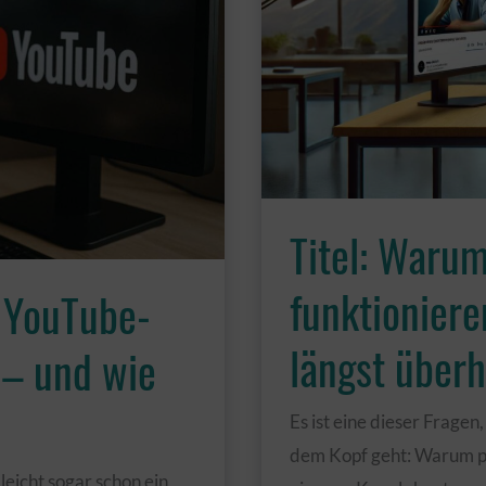
Titel: Warum
funktioniere
 YouTube-
längst überho
 – und wie
Es ist eine dieser Fragen
dem Kopf geht: Warum pe
leicht sogar schon ein