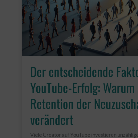
–
und
wie
du
es
richtig
gestaltest
Der entscheidende Fakto
YouTube-Erfolg: Warum 
Retention der Neuzuscha
verändert
Viele Creator auf YouTube investieren unzählige