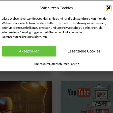
Nischenmarkt auf YouTu
au, setzen auf
Wir nutzen Cookies
können.
rliebtheit. Und
Diese Webseite verwendet Cookies. Einige sind für die einwandfreie Funktion der
liegt das? Die häufige
Webseite erforderlich und andere helfen uns, die Nutzerfahrung zu verbessern,
Nischenmärkte
Weiterlesen »
anonymisierte Statistiken zu erfassen und unsere Webseite zu optimieren. Sie
ie Wahrheit ist jedoch
auf
können diese Einwilligung jederzeit über einen Link in unserer
 nicht am Algorithmus,
Datenschutzerklärung widerrufen.
YouTube:
Wie
Akzeptieren
Essenzielle Cookies
Sie
eine
Impressum
Datenschutzerklärung
treue
Community
aufbauen