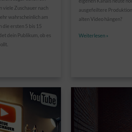
eigenen Kanals heute noch
 viele Zuschauer nach
ausgefeiltere Produktio
ehr wahrscheinlich am
alten Video hängen?
 die ersten 5 bis 15
Titel:
det dein Publikum, ob es
Weiterlesen »
Warum
llt.
alte
Videos
heute
noch
funktionieren
–
obwohl
der
Stil