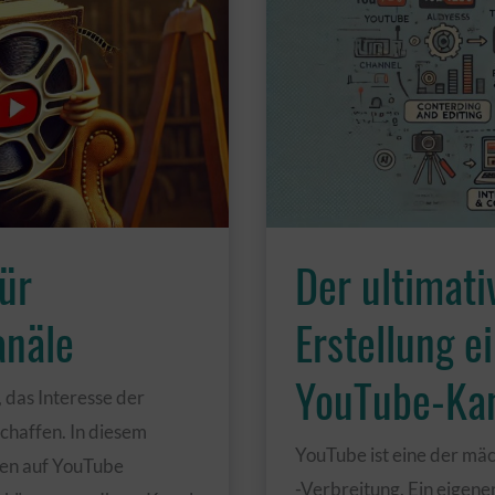
ür
Der ultimati
anäle
Erstellung e
YouTube-Ka
 das Interesse der
chaffen. In diesem
YouTube ist eine der mäc
iken auf YouTube
-Verbreitung. Ein eigen