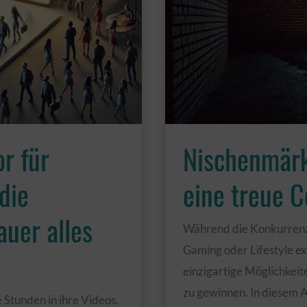
längst
überholt
ist
r für
Nischenmärk
die
eine treue 
uer alles
Während die Konkurrenz
Gaming oder Lifestyle ex
einzigartige Möglichkeit
zu gewinnen. In diesem Ar
 Stunden in ihre Videos.