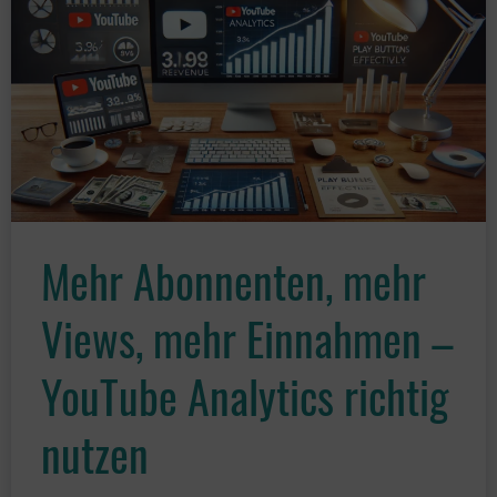
Geld
mit
Faceless
YouTube-
Kanälen
und
YouTube-
Mehr Abonnenten, mehr
Automation
Views, mehr Einnahmen –
verdienen?
YouTube Analytics richtig
nutzen