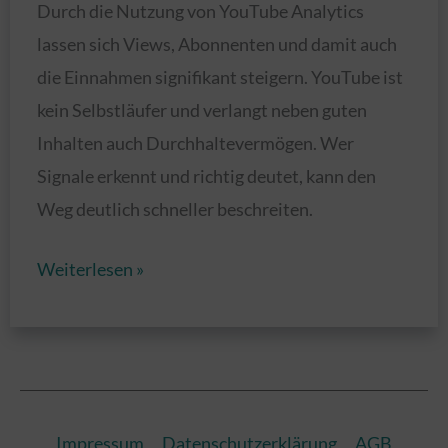
Durch die Nutzung von YouTube Analytics
lassen sich Views, Abonnenten und damit auch
die Einnahmen signifikant steigern. YouTube ist
kein Selbstläufer und verlangt neben guten
Inhalten auch Durchhaltevermögen. Wer
Signale erkennt und richtig deutet, kann den
Weg deutlich schneller beschreiten.
Mehr
Weiterlesen »
Abonnenten,
mehr
Views,
mehr
Einnahmen
Impressum
Datenschutzerklärung
AGB