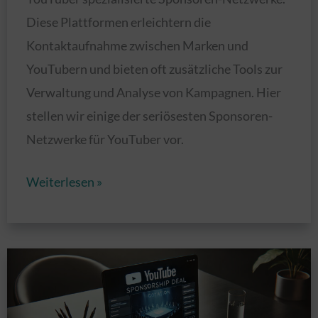
Diese Plattformen erleichtern die
Kontaktaufnahme zwischen Marken und
YouTubern und bieten oft zusätzliche Tools zur
Verwaltung und Analyse von Kampagnen. Hier
stellen wir einige der seriösesten Sponsoren-
Netzwerke für YouTuber vor.
Seriöse
Weiterlesen »
Sponsoren-
Netzwerke
für
YouTuber:
Ein