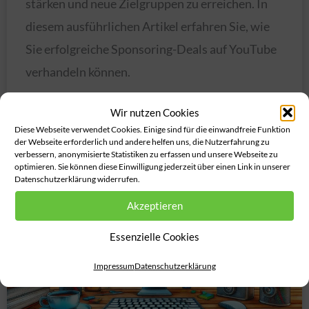
stärken und neue Zielgruppen zu erreichen. In
diesem ausführlichen Artikel erfahren Sie, wie
Sie erfolgreiche Sponsoring-Deals auf YouTube
verhandeln können.
Erfolgreiche
Weiterlesen »
Wir nutzen Cookies
Diese Webseite verwendet Cookies. Einige sind für die einwandfreie Funktion
Sponsoring-
der Webseite erforderlich und andere helfen uns, die Nutzerfahrung zu
verbessern, anonymisierte Statistiken zu erfassen und unsere Webseite zu
Deals
optimieren. Sie können diese Einwilligung jederzeit über einen Link in unserer
auf
Datenschutzerklärung widerrufen.
YouTube
Akzeptieren
verhandeln
Essenzielle Cookies
Impressum
Datenschutzerklärung