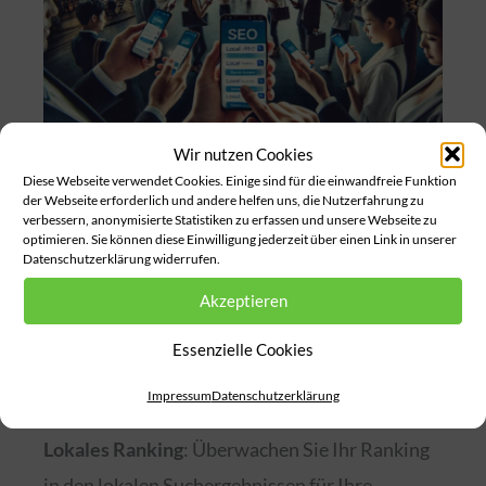
Wir nutzen Cookies
5.
Erfolgsmessung und kontinuierliche
Diese Webseite verwendet Cookies. Einige sind für die einwandfreie Funktion
der Webseite erforderlich und andere helfen uns, die Nutzerfahrung zu
Optimierung
verbessern, anonymisierte Statistiken zu erfassen und unsere Webseite zu
Um den Erfolg Ihrer lokalen SEO-Strategie zu
optimieren. Sie können diese Einwilligung jederzeit über einen Link in unserer
Datenschutzerklärung widerrufen.
messen, sollten Sie regelmäßig Analysen
Akzeptieren
durchführen und Ihre Fortschritte überwachen.
Hier sind einige wichtige Kennzahlen, auf die
Essenzielle Cookies
Sie achten sollten:
Impressum
Datenschutzerklärung
Lokales Ranking
: Überwachen Sie Ihr Ranking
in den lokalen Suchergebnissen für Ihre